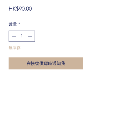
價
HK$90.00
格
數量
*
無庫存
在恢復供應時通知我
產品資料
日本櫻花牌 SAKURA Pastel-Fixa 噴畫膠
保護膜 300ml